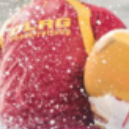
seit 1913 im Einsatz fürs
Leben
Gemeinsam stark
in der
Wasserrettung