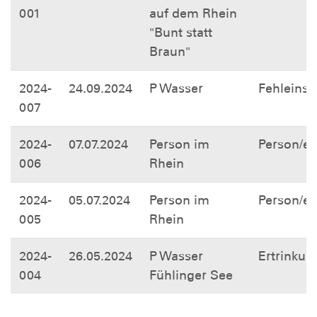
001
auf dem Rhein
"Bunt statt
Braun"
2024-
24.09.2024
P Wasser
Fehleinsa
007
2024-
07.07.2024
Person im
Person/e
006
Rhein
2024-
05.07.2024
Person im
Person/e
005
Rhein
2024-
26.05.2024
P Wasser
Ertrinkun
004
Fühlinger See
Zeige Zeile 1 bis 25 von 111 Zeilen.