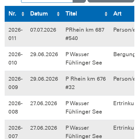
Nr.
Datum
Titel
Art
2026-
07.07.2026
PRhein km 687
Person/e
011
#540
2026-
29.06.2026
P Wasser
Bergung
010
Fühlinger See
2026-
29.06.2026
P Rhein km 676
Person/e
009
#32
2026-
27.06.2026
P Wasser
Ertrinkun
008
Fühlinger See
2026-
27.06.2026
P Wasser
Ertrinkun
007
Fühlinger See