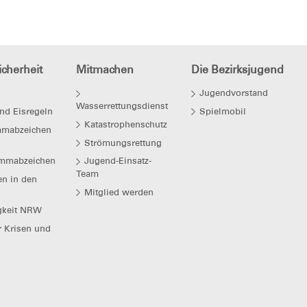
cherheit
Mitmachen
Die Bezirksjugend
Jugendvorstand
Wasserrettungsdienst
nd Eisregeln
Spielmobil
Katastrophenschutz
mmabzeichen
Strömungsrettung
mmabzeichen
Jugend-Einsatz-
Team
en in den
Mitglied werden
gkeit NRW
r Krisen und