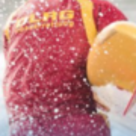
seit 1913 im Einsatz fürs
Leben
Gemeinsam stark
in der
Wasserrettung