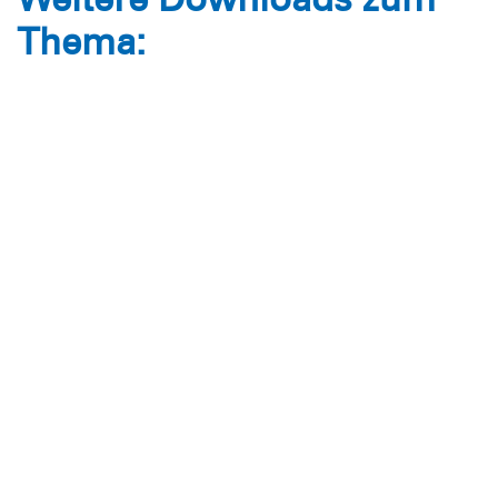
Thema:
Ehrenkodex_Praevention_sexualisierte_Gewalt.pdf
Der Bezirk
Spenden
Kurse und Sicherheit
Mitmachen
Die Bezirksjugend
DLRG - Deutsche
Lebens-Rettungs-Gesellschaft
Bezirk Köln e.V.
Unsere Bankverbindung:
Volksbank Köln Bonn