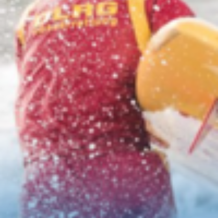
seit 1913 im Einsatz fürs
Leben
Gemeinsam stark
in der
Wasserrettung