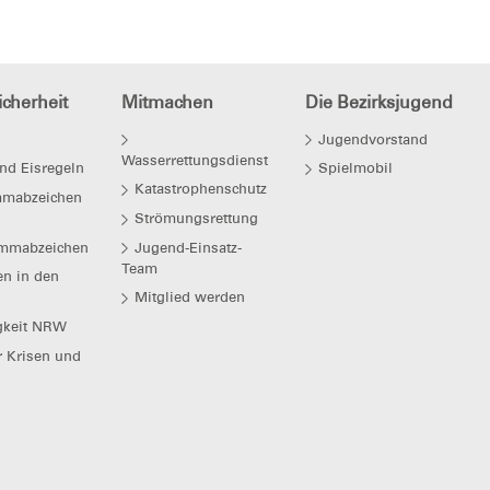
cherheit
Mitmachen
Die Bezirksjugend
Jugendvorstand
Wasserrettungsdienst
nd Eisregeln
Spielmobil
Katastrophenschutz
mmabzeichen
Strömungsrettung
mmabzeichen
Jugend-Einsatz-
Team
en in den
Mitglied werden
gkeit NRW
r Krisen und