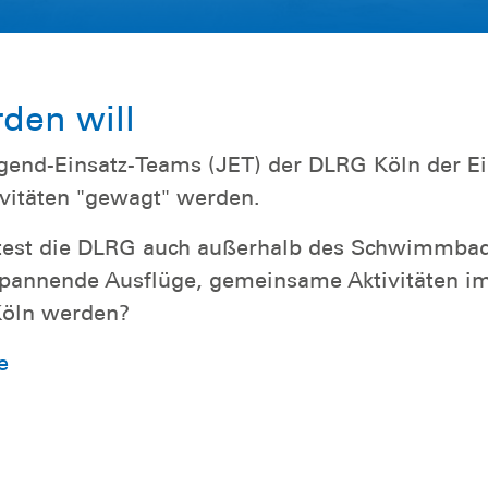
rden will
end-Einsatz-Teams (JET) der DLRG Köln der Ei
ivitäten "gewagt" werden.
htest die DLRG auch außerhalb des Schwimmba
 spannende Ausflüge, gemeinsame Aktivitäten i
 Köln werden?
e